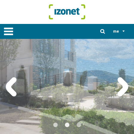
me
en
ba