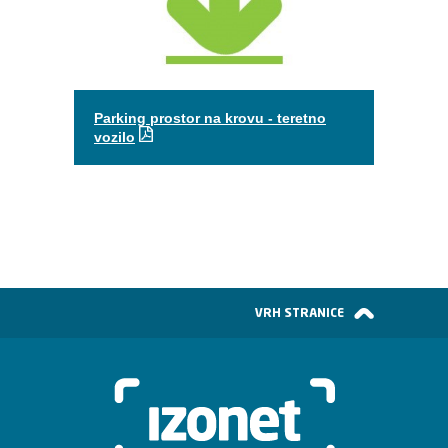
Parking prostor na krovu - teretno
vozilo
VRH STRANICE