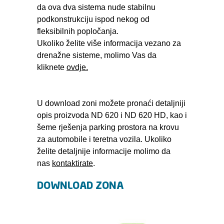
da ova dva sistema nude stabilnu
podkonstrukciju ispod nekog od
fleksibilnih popločanja.
Ukoliko želite više informacija vezano za
drenažne sisteme, molimo Vas da
kliknete
ovdje.
U download zoni možete pronaći detaljniji
opis proizvoda ND 620 i ND 620 HD, kao i
šeme rješenja parking prostora na krovu
za automobile i teretna vozila. Ukoliko
želite detaljnije informacije molimo da
nas
kontaktirate
.
DOWNLOAD ZONA