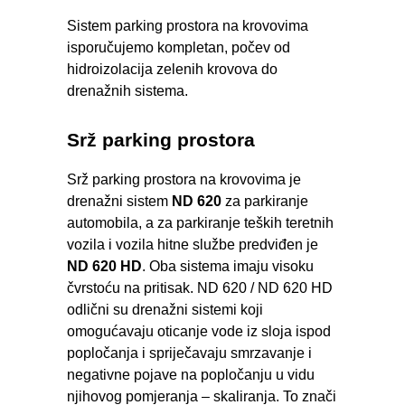
Sistem parking prostora na krovovima
isporučujemo kompletan, počev od
hidroizolacija zelenih krovova do
drenažnih sistema.
Srž parking prostora
Srž parking prostora na krovovima je
drenažni sistem
ND 620
za parkiranje
automobila, a za parkiranje teških teretnih
vozila i vozila hitne službe predviđen je
ND 620 HD
. Oba sistema imaju visoku
čvrstoću na pritisak. ND 620 / ND 620 HD
odlični su drenažni sistemi koji
omogućavaju oticanje vode iz sloja ispod
popločanja i spriječavaju smrzavanje i
negativne pojave na popločanju u vidu
njihovog pomjeranja – skaliranja. To znači