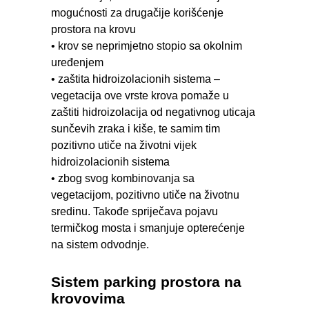
mogućnosti za drugačije korišćenje
prostora na krovu
• krov se neprimjetno stopio sa okolnim
uređenjem
• zaštita hidroizolacionih sistema –
vegetacija ove vrste krova pomaže u
zaštiti hidroizolacija od negativnog uticaja
sunčevih zraka i kiše, te samim tim
pozitivno utiče na životni vijek
hidroizolacionih sistema
• zbog svog kombinovanja sa
vegetacijom, pozitivno utiče na životnu
sredinu. Takođe spriječava pojavu
termičkog mosta i smanjuje opterećenje
na sistem odvodnje.
Sistem parking prostora na
krovovima