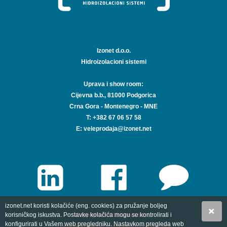
Izonet d.o.o.
Hidroizolacioni sistemi
Uprava i show room:
Cijevna b.b., 81000 Podgorica
Crna Gora - Montenegro - MNE
T: +382 67 06 57 58
E:
veleprodaja
@izonet.net
izonet.net koristi kolačiće (eng. cookies) za pružanje boljeg
korisničkog iskustva. Postavke kolačića mogu se kontrolirati i
Copyright © 2015 Izonet d.o.o.
konfigurirati u Vašem web pregledniku. Nastavkom pregleda web
Upravljanje internet stranicama EasyEdit CMS